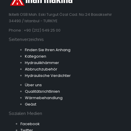
Ikitelli OSB Mah. Eski Turgut Özal Cad. No:24 Basaksehir
34490 / Istanbul - TURKIYE
Phone : +90 (212) 549 25 00
Seitenverzeichnis
Finden Sie Ihren Anhang
Kategorien
Hydraulikhämmer
Abbruchzubehör
Hydraulische Verdichter
Über uns
Qualitätsrichtlinien
Wärmebehandlung
Geäst
Sozialen Medien
Facebook
Twitter