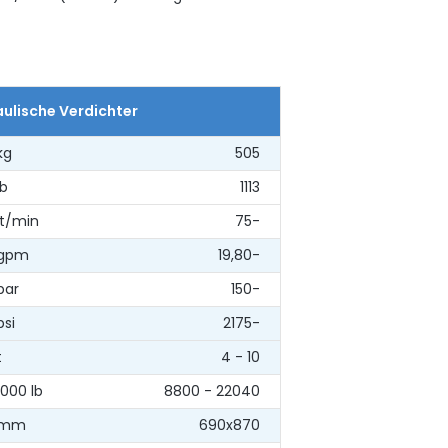
ulische Verdichter
kg
505
lb
1113
lt/min
75-
gpm
19,80-
bar
150-
psi
2175-
t
4 - 10
1000 lb
8800 - 22040
mm
690x870