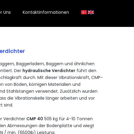
r Uns
Kontaktinformationen
erdichter
aggern
,
Baggerladern
,
Baggern
und
ähnlichen
ntiert
. Der
hydraulische
Verdichter
führt
den
chlagkraft
durch
. Mit
dieser
Vibrationskraft
, CMP-
en
von
Böden
,
körnigen
Materialien
und
nd
Stahlstangen
verwendet
.
Zusätzlich
wurden
ass
die
Vibrationskeile
länger
arbeiten
und
vor
zt
sind
.
er
Verdichter
CMP 40
505 kg
für
4-10
Tonnen
den
Abmessungen
der
Bodenplatte
und
wiegt
N / min. (6500Ib)
Leistung
.