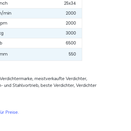
Inch
25x34
n/min
2000
rpm
2000
kg
3000
lb
6500
mm
550
Verdichtermarke
,
meistverkaufte Verdichter
,
- und Stahlvortrieb
,
beste Verdichter
,
Verdichter
ür Preise.