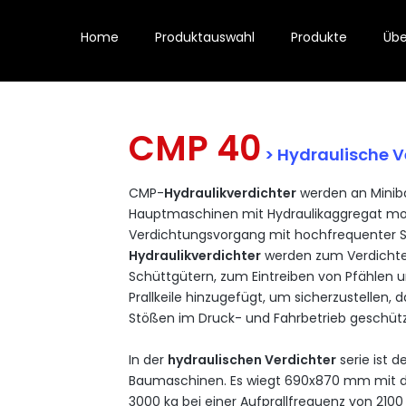
Home
Produktauswahl
Produkte
Übe
CMP 40
> Hydraulische V
CMP-
Hydraulikverdichter
werden
an
Minib
Hauptmaschinen
mit
Hydraulikaggregat
mo
Verdichtungsvorgang
mit
hochfrequenter
S
Hydraulikverdichter
werden
zum
Verdicht
Schüttgütern
, zum
Eintreiben
von
Pfählen
u
Prallkeile
hinzugefügt
, um
sicherzustellen
,
d
Stößen
im
Druck
-
und Fahrbetrieb geschüt
In
der
hydraulischen
Verdichter
serie
ist
d
Baumaschinen
. Es
wiegt
690x870 mm mit 
3000 kg
bei
einer
Aufprallfrequenz
von
2100 