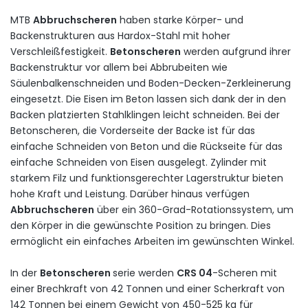
MTB
Abbruchscheren
haben
starke
Körper
-
und
Backenstrukturen
aus
Hardox-
Stahl
mit
hoher
Verschleißfestigkeit
.
Betonscheren
werden
aufgrund
ihrer
Backenstruktur vor
allem bei
Abbrubeiten
wie
Säulenbalkenschneiden
und Boden
-
Decken-Zerkleinerung
eingesetzt
. Die Eisen im Beton
lassen
sich
dank der in den
Backen
platzierten
Stahlklingen
leicht schneiden
.
Bei
der
Betonscheren
,
die Vorderseite
der
Backe
ist für das
einfache Schneiden
von
Beton
und
die Rückseite
für
das
einfache
Schneiden
von
Eisen
ausgelegt
.
Zylinder
mit
starkem
Filz
und
funktionsgerechter
Lagerstruktur
bieten
hohe
Kraft
und
Leistung
.
Darüber
hinaus
verfügen
Abbruchscheren
über
ein
360-Grad-Rotationssystem, um
den
Körper
in
die gewünschte
Position
zu
bringen
.
Dies
ermöglicht
ein
einfaches
Arbeiten
im
gewünschten
Winkel
.
In
der
Betonscheren
serie
werden
CRS 04
-Scheren mit
einer
Brechkraft
von
42
Tonnen
und
einer
Scherkraft
von
142
Tonnen
bei
einem
Gewicht
von 450-
525 kg
für