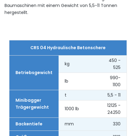
Baumaschinen
mit
einem
Gewicht
von
5,5-11
Tonnen
hergestellt
.
CRS 04 Hydraulische Betonschere
450 -
kg
525
Betriebsgewicht
990-
lb
1100
t
5,5 - 11
Minibagger
12125 -
Trägergewicht
1000 lb
24250
Backentiefe
mm
330