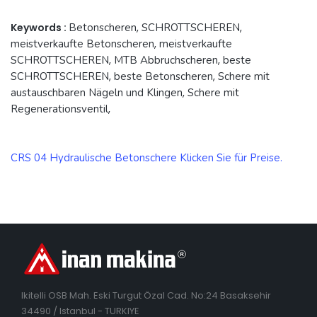
Keywords :
Betonscheren
,
SCHROTTSCHEREN
,
meistverkaufte Betonscheren
,
meistverkaufte
SCHROTTSCHEREN
,
MTB Abbruchscheren
,
beste
SCHROTTSCHEREN
,
beste Betonscheren
,
Schere mit
austauschbaren Nägeln und Klingen
,
Schere mit
Regenerationsventil
,
CRS 04 Hydraulische Betonschere Klicken Sie für Preise.
Ikitelli OSB Mah. Eski Turgut Özal Cad. No:24 Basaksehir
34490 / Istanbul - TURKIYE