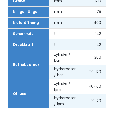
Größe
mm
1210
Klingenlänge
mm
75
Kieferöffnung
mm
400
Scherkraft
t
142
Druckkraft
t
42
zylinder /
200
bar
Betriebsdruck
hydromotor
110-120
/ bar
zylinder /
40-100
lpm
Ölfluss
hydromotor
10-20
/ lpm