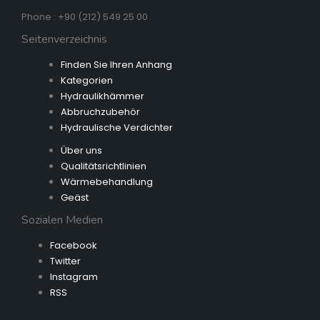
Phone : +90 (212) 549 25 00
Seitenverzeichnis
Finden Sie Ihren Anhang
Kategorien
Hydraulikhämmer
Abbruchzubehör
Hydraulische Verdichter
Über uns
Qualitätsrichtlinien
Wärmebehandlung
Geäst
Sozialen Medien
Facebook
Twitter
Instagram
RSS