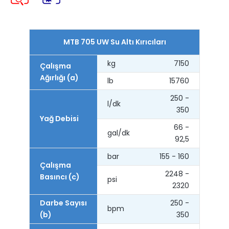
MTB 705 UW Su Altı Kırıcıları
kg
7150
Çalışma
Ağırlığı (a)
lb
15760
250 -
l/dk
350
Yağ Debisi
66 -
gal/dk
92,5
bar
155 - 160
Çalışma
2248 -
Basıncı (c)
psi
2320
Darbe Sayısı
250 -
bpm
(b)
350