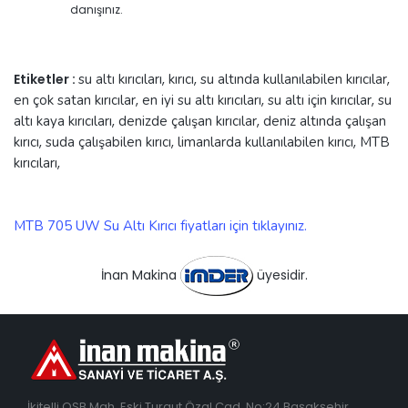
danışınız.
Etiketler :
su altı kırıcıları
,
kırıcı
,
su altında kullanılabilen kırıcılar
,
en çok satan kırıcılar
,
en iyi su altı kırıcıları
,
su altı için kırıcılar
,
su
altı kaya kırıcıları
,
denizde çalışan kırıcılar
,
deniz altında çalışan
kırıcı
,
suda çalışabilen kırıcı
,
limanlarda kullanılabilen kırıcı
,
MTB
kırıcıları
,
MTB 705 UW Su Altı Kırıcı fiyatları için tıklayınız.
İnan Makina
üyesidir.
İkitelli OSB Mah. Eski Turgut Özal Cad. No:24 Başakşehir