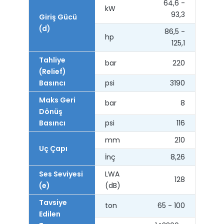
64,6 -
kW
93,3
Giriş Gücü
(d)
86,5 -
hp
125,1
Tahliye
bar
220
(Relief)
Basıncı
psi
3190
Maks Geri
bar
8
Dönüş
Basıncı
psi
116
mm
210
Uç Çapı
İnç
8,26
Ses Seviyesi
LWA
128
(e)
(dB)
Tavsiye
ton
65 - 100
Edilen