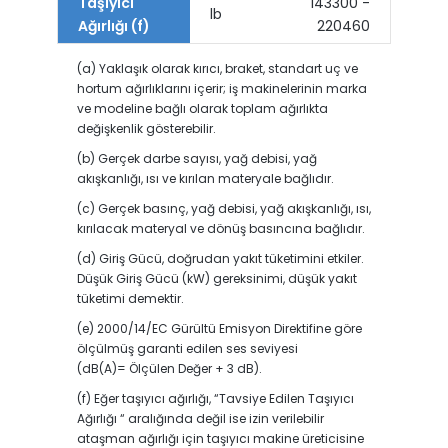
Taşıyıcı
143300 -
lb
Ağırlığı (f)
220460
(a) Yaklaşık olarak kırıcı, braket, standart uç ve
hortum ağırlıklarını içerir; iş makinelerinin marka
ve modeline bağlı olarak toplam ağırlıkta
değişkenlik gösterebilir.
(b) Gerçek darbe sayısı, yağ debisi, yağ
akışkanlığı, ısı ve kırılan materyale bağlıdır.
(c) Gerçek basınç, yağ debisi, yağ akışkanlığı, ısı,
kırılacak materyal ve dönüş basıncına bağlıdır.
(d) Giriş Gücü, doğrudan yakıt tüketimini etkiler.
Düşük Giriş Gücü (kW) gereksinimi, düşük yakıt
tüketimi demektir.
(e) 2000/14/EC Gürültü Emisyon Direktifine göre
ölçülmüş garanti edilen ses seviyesi
(dB(A)= Ölçülen Değer + 3 dB).
(f) Eğer taşıyıcı ağırlığı, “Tavsiye Edilen Taşıyıcı
Ağırlığı “ aralığında değil ise izin verilebilir
ataşman ağırlığı için taşıyıcı makine üreticisine