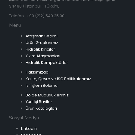
34490 / İstanbul - TÜRKİYE
Telefon : +90 (212) 549 25 00
Menü
Ataşman Seçimi
Ürün Gruplarımız
Hidrolik Kırıcılar
Yıkım Ataşmanları
Hidrolik Kompaktörler
Hakkımızda
Kalite, Çevre ve İSG Politikalarımız
Isıl İşlem Bölümü
Bölge Müdürlüklerimiz
Yurt İçi Bayiler
Ürün Katalogları
Sosyal Medya
LinkedIn