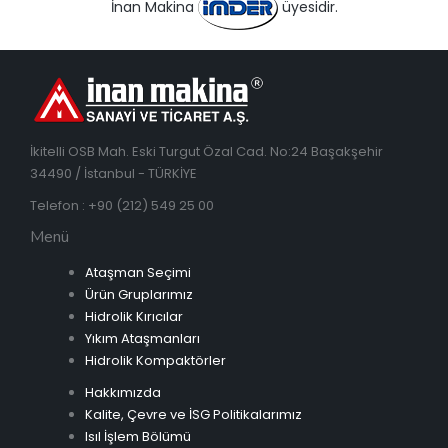
İnan Makina
üyesidir.
İkitelli OSB Mah. Eski Turgut Özal Cad. No:24 Başakşehir
34490 / İstanbul - TÜRKİYE
Telefon : +90 (212) 549 25 00
Menü
Ataşman Seçimi
Ürün Gruplarımız
Hidrolik Kırıcılar
Yıkım Ataşmanları
Hidrolik Kompaktörler
Hakkımızda
Kalite, Çevre ve İSG Politikalarımız
Isıl İşlem Bölümü