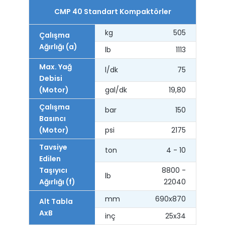
CMP 40 Standart Kompaktörler
kg
505
Çalışma
Ağırlığı (a)
lb
1113
Max. Yağ
l/dk
75
Debisi
(Motor)
gal/dk
19,80
Çalışma
bar
150
Basıncı
(Motor)
psi
2175
Tavsiye
ton
4 - 10
Edilen
Taşıyıcı
8800 -
lb
Ağırlığı (f)
22040
mm
690x870
Alt Tabla
AxB
inç
25x34