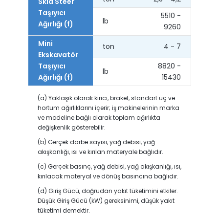
Skid Steer
Taşıyıcı
5510 -
lb
Ağırlığı (f)
9260
Mini
ton
4 - 7
Ekskavatör
Taşıyıcı
8820 -
lb
Ağırlığı (f)
15430
(a) Yaklaşık olarak kırıcı, braket, standart uç ve
hortum ağırlıklarını içerir; iş makinelerinin marka
ve modeline bağlı olarak toplam ağırlıkta
değişkenlik gösterebilir.
(b) Gerçek darbe sayısı, yağ debisi, yağ
akışkanlığı, ısı ve kırılan materyale bağlıdır.
(c) Gerçek basınç, yağ debisi, yağ akışkanlığı, ısı,
kırılacak materyal ve dönüş basıncına bağlıdır.
(d) Giriş Gücü, doğrudan yakıt tüketimini etkiler.
Düşük Giriş Gücü (kW) gereksinimi, düşük yakıt
tüketimi demektir.