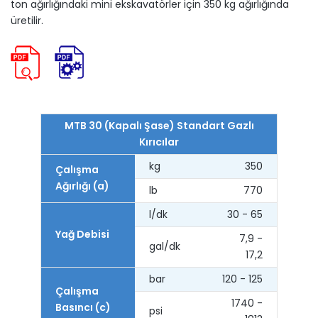
ton ağırlığındaki mini ekskavatörler için 350 kg ağırlığında
üretilir.
MTB 30 (Kapalı Şase) Standart Gazlı
Kırıcılar
kg
350
Çalışma
Ağırlığı (a)
lb
770
l/dk
30 - 65
Yağ Debisi
7,9 -
gal/dk
17,2
bar
120 - 125
Çalışma
1740 -
Basıncı (c)
psi