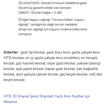
(e) 2000/14/EC Gürültü Emisyon Direktifine göre
ölçülmüş garanti edilen ses seviyesi
(dB(A)= Ölçülen Değer + 3 dB).
(f) Eğer taşıyıcı ağırlığı, “Tavsiye Edilen Taşıyıcı
Ağırlığı “ aralığında değil ise izin verilebilir
ataşman ağırlığı için taşıyıcı makine üreticisine
danışınız.
Etiketler :
gazlı tip kırıcılar
,
gazlı kırıcı
,
kırıcı
,
gazla çalışan kırıcı
,
MTB kırıcıları
,
en iyi gazla çalışan kırıcı modelleri
,
en hesaplı
kırıcılar
,
gaz hazneli kırıcılar
,
tepe gazlı kırıcılar
,
yüksek basınçlı
kırıcılar
,
açık şaseli kırıcılar
,
kapalı şase kırıcılar
,
yan bağlantılı
kırıcılar
,
azot gazıyla çalısan kırcılar
,
gaz keçeli kırıcılar
,
valf
,
kby
keçeli kırıcılar
,
MTB 30 (Kapalı Şase) Standart Gazlı Kırıcı fiyatları için
tıklayınız.