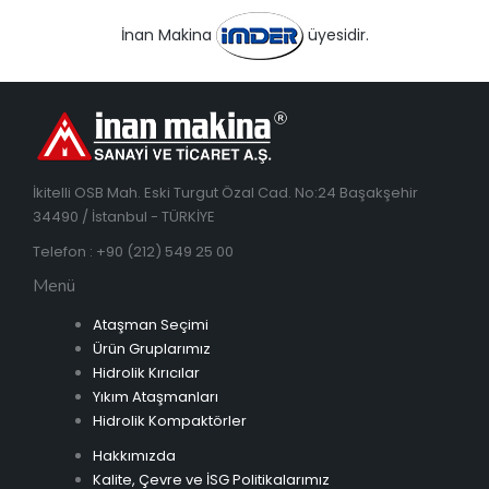
İnan Makina
üyesidir.
İkitelli OSB Mah. Eski Turgut Özal Cad. No:24 Başakşehir
34490 / İstanbul - TÜRKİYE
Telefon : +90 (212) 549 25 00
Menü
Ataşman Seçimi
Ürün Gruplarımız
Hidrolik Kırıcılar
Yıkım Ataşmanları
Hidrolik Kompaktörler
Hakkımızda
Kalite, Çevre ve İSG Politikalarımız