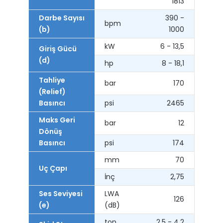
1813
Darbe Sayısı
390 -
bpm
(b)
1000
kW
6 - 13,5
Giriş Gücü
(d)
hp
8 - 18,1
Tahliye
bar
170
(Relief)
Basıncı
psi
2465
Maks Geri
bar
12
Dönüş
Basıncı
psi
174
mm
70
Uç Çapı
İnç
2,75
Ses Seviyesi
LWA
126
(e)
(dB)
ton
2,5 - 4,2