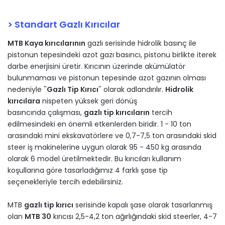
> Standart Gazlı Kırıcılar
MTB Kaya kırıcılarının
gazlı serisinde hidrolik basın
ç
ile
pistonun tepesindeki azot gazı basıncı, pistonu birlikte iterek
darbe enerjisini
ü
retir. Kırıcının
ü
zerinde ak
ü
m
ü
lat
ö
r
bulunmaması ve pistonun tepesinde azot gazının olması
nedeniyle ''
Gazlı Tip Kırıcı
'' olarak adlandırılır.
Hidrolik
kırıcılara
nispeten y
ü
ksek geri d
ö
n
ü
ş
basıncında
ç
alışması,
gazlı tip kırıcıların
tercih
edilmesindeki en
ö
nemli etkenlerden biridir. 1 - 10 ton
arasındaki mini ekskavatörlere ve 0,7-7,5 ton arasındaki skid
steer iş makinelerine uygun olarak 95 - 450 kg arasında
olarak 6 model üretilmektedir. Bu kırıcıları kullanım
koşullarına göre tasarladığımız 4 farklı şase tip
seçenekleriyle tercih edebilirsiniz.
MTB
gazlı tip kırıcı
serisinde kapalı şase olarak tasarlanmış
olan
MTB 30
kırıcısı 2,5-4,2 ton ağırlığındaki skid steerler, 4-7