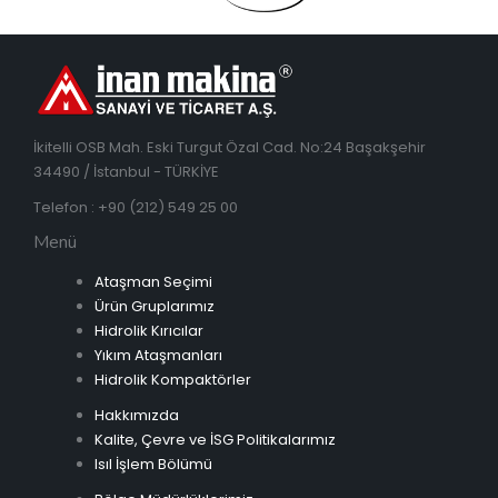
İkitelli OSB Mah. Eski Turgut Özal Cad. No:24 Başakşehir
34490 / İstanbul - TÜRKİYE
Telefon : +90 (212) 549 25 00
Menü
Ataşman Seçimi
Ürün Gruplarımız
Hidrolik Kırıcılar
Yıkım Ataşmanları
Hidrolik Kompaktörler
Hakkımızda
Kalite, Çevre ve İSG Politikalarımız
Isıl İşlem Bölümü