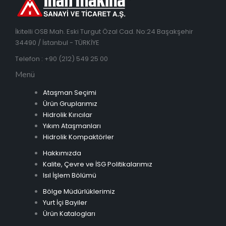
İkitelli OSB Mah. Eski Turgut Özal Cad. No:24 Başakşehir
34490 / İstanbul - TÜRKİYE
Telefon : +90 (212) 549 25 00
Menü
Ataşman Seçimi
Ürün Gruplarımız
Hidrolik Kırıcılar
Yıkım Ataşmanları
Hidrolik Kompaktörler
Hakkımızda
Kalite, Çevre ve İSG Politikalarımız
Isıl İşlem Bölümü
Bölge Müdürlüklerimiz
Yurt İçi Bayiler
Ürün Katalogları